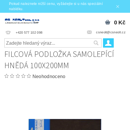
Pokud naleznete nižší cenu, vyžádejte si u nás speciální
nabídku.
0 Kč
csneolt@csneolt.cz
+420 577 102 098
FILCOVÁ PODLOŽKA SAMOLEPÍCÍ
HNĚDÁ 100X200MM
Neohodnoceno