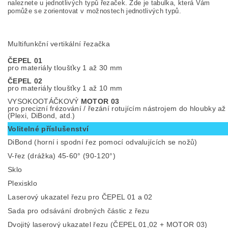
naleznete u jednotlivých typů řezaček. Zde je tabulka, která Vám
pomůže se zorientovat v možnostech jednotlivých typů.
Multifunkční vertikální řezačka
ČEPEL 01
pro materiály tloušťky 1 až 30 mm
ČEPEL 02
pro materiály tloušťky 1 až 10 mm
VYSOKOOTÁČKOVÝ
MOTOR 03
pro precizní frézování / řezání rotujícím nástrojem do hloubky a
(Plexi, DiBond, atd.)
Volitelné příslušenství
DiBond (horní i spodní řez pomocí odvalujících se nožů)
V-řez (drážka) 45-60° (90-120°)
Sklo
Plexisklo
Laserový ukazatel řezu pro ČEPEL 01 a 02
Sada pro odsávání drobných částic z řezu
Dvojitý laserový ukazatel řezu (ČEPEL 01,02 + MOTOR 03)