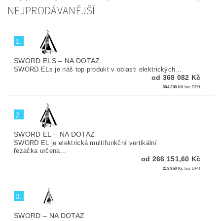
NEJPRODÁVANĚJŠÍ
1.
SWORD ELS
–
NA DOTAZ
SWORD ELs je náš top produkt v oblasti elektrických...
od 368 082 Kč
304 200 Kč
bez DPH
2.
SWORD EL
–
NA DOTAZ
SWORD EL je elektrická multifunkční vertikální
řezačka určena...
od 266 151,60 Kč
219 960 Kč
bez DPH
3.
SWORD
–
NA DOTAZ