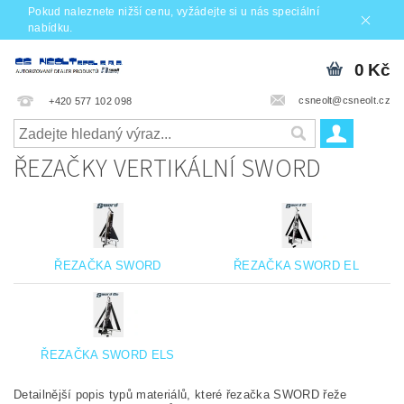
Pokud naleznete nižší cenu, vyžádejte si u nás speciální
nabídku.
0 Kč
csneolt@csneolt.cz
+420 577 102 098
ŘEZAČKY VERTIKÁLNÍ SWORD
ŘEZAČKA SWORD
ŘEZAČKA SWORD EL
ŘEZAČKA SWORD ELS
Detailnější popis typů materiálů, které řezačka SWORD řeže