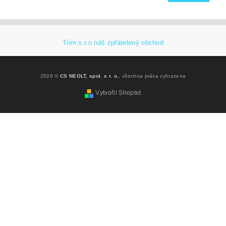
Trim s.r.o náš zpřátelený obchod
2026 ©
CS NEOLT, spol. s r. o.
, všechna práva vyhrazena
Vytvořil Shoptet