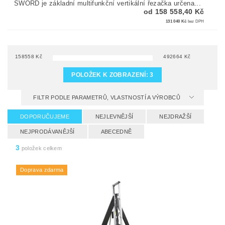
SWORD je základní multifunkční vertikální řezačka určena...
od 158 558,40 Kč
131 040 Kč
bez DPH
158558
Kč
492664
Kč
POLOŽEK K ZOBRAZENÍ:
3
FILTR PODLE PARAMETRŮ, VLASTNOSTÍ A VÝROBCŮ
DOPORUČUJEME
NEJLEVNĚJŠÍ
NEJDRAŽŠÍ
NEJPRODÁVANĚJŠÍ
ABECEDNĚ
3
položek celkem
Doprava zdarma