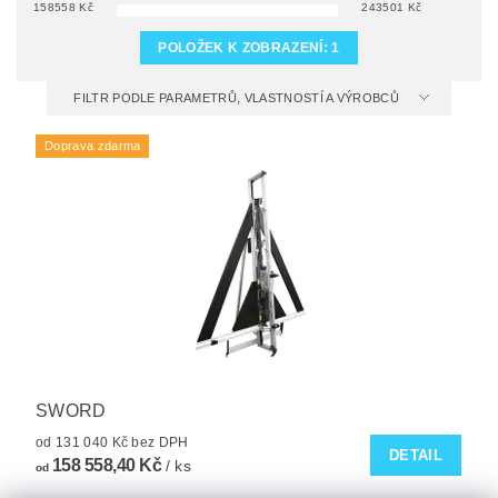
158558
Kč
243501
Kč
POLOŽEK K ZOBRAZENÍ:
1
FILTR PODLE PARAMETRŮ, VLASTNOSTÍ A VÝROBCŮ
Doprava zdarma
SWORD
od 131 040 Kč bez DPH
DETAIL
158 558,40 Kč
/ ks
od