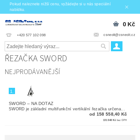
Pokud naleznete nižší cenu, vyžádejte si u nás speciální
nabídku.
0 Kč
csneolt@csneolt.cz
+420 577 102 098
ŘEZAČKA SWORD
NEJPRODÁVANĚJŠÍ
1.
SWORD
–
NA DOTAZ
SWORD je základní multifunkční vertikální řezačka určena...
od 158 558,40 Kč
131 040 Kč
bez DPH