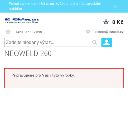
Pokud naleznete nižší cenu, vyžádejte si u nás speciální
nabídku.
0 Kč
csneolt@csneolt.cz
+420 577 102 098
NEOWELD 260
Připravujeme pro Vás i tyto výrobky.