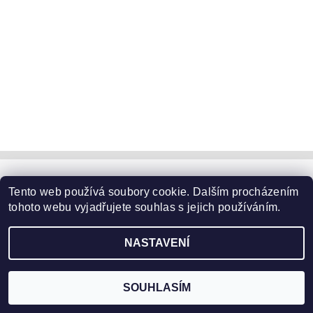
Trim s.r.o náš zpřátelený obchod
Tento web používá soubory cookie. Dalším procházením
tohoto webu vyjadřujete souhlas s jejich používáním.
2026 ©
CS NEOLT, spol. s r. o.
, všechna práva vyhrazena
NASTAVENÍ
Vytvořil Shoptet
SOUHLASÍM