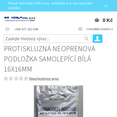
Pokud naleznete nižší cenu, vyžádejte si u nás speciální
nabídku.
0 Kč
csneolt@csneolt.cz
+420 577 102 098
PROTISKLUZNÁ NEOPRENOVÁ
PODLOŽKA SAMOLEPÍCÍ BÍLÁ
16X16MM
Neohodnoceno