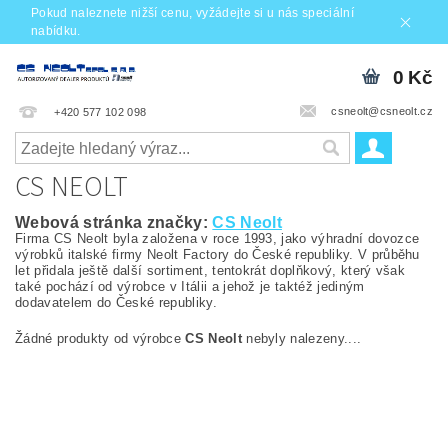
Pokud naleznete nižší cenu, vyžádejte si u nás speciální
nabídku.
0 Kč
csneolt@csneolt.cz
+420 577 102 098
CS NEOLT
Webová stránka značky:
CS Neolt
Firma CS Neolt byla založena v roce 1993, jako výhradní dovozce
výrobků italské firmy Neolt Factory do České republiky. V průběhu
let přidala ještě další sortiment, tentokrát doplňkový, který však
také pochází od výrobce v Itálii a jehož je taktéž jediným
dodavatelem do České republiky.
Žádné produkty od výrobce
CS Neolt
nebyly nalezeny....