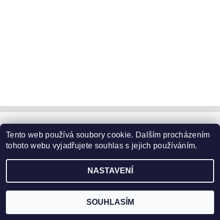
Trim s.r.o náš zpřátelený obchod
Tento web používá soubory cookie. Dalším procházením
tohoto webu vyjadřujete souhlas s jejich používáním.
2026 ©
CS NEOLT, spol. s r. o.
, všechna práva vyhrazena
NASTAVENÍ
Vytvořil Shoptet
SOUHLASÍM