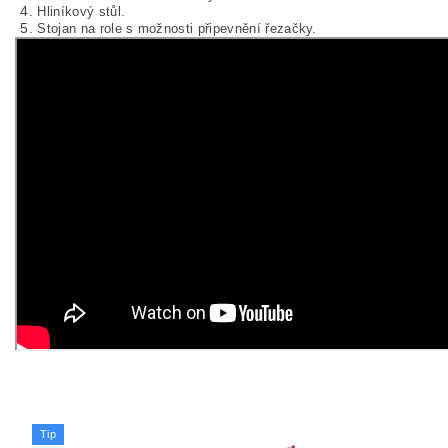
Hliníkový stůl.
Stojan na role s možnosti připevnění řezačky.
Tip