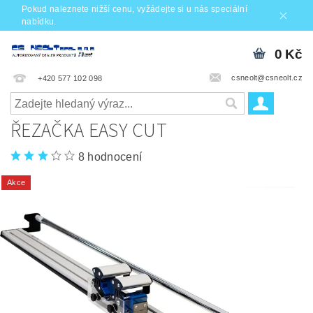
Pokud naleznete nižší cenu, vyžádejte si u nás speciální
nabídku.
0 Kč
csneolt@csneolt.cz
+420 577 102 098
ŘEZAČKA EASY CUT
8 hodnocení
Akce