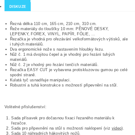
DISKUZE
Řezná délka 110 cm, 165 cm, 210 cm, 310 cm.
Řeže materiály do tloušťky 10 mm: PĚNOVÉ DESKY,
LEPENKY, FOREX, VINYL, PAPÍR, FÓLIE, …
Řezačka je vhodná pro ořezávání velkoformátových výtisků, ale
i tuhých materiálů.
Dva ergonomické nože s nastavením hloubky řezu.
Nůž č. 1 má dvojitou čepel a je vhodný pro řezání tuhých
materiálů.
Nůž č. 2 je vhodný pro řezání tenčích materiálů.
Řezačka EASY CUT je vybavena protiskluzovou gumou po celé
spodní straně.
Kulatá tyč usnadňuje manipulaci.
Robustní a tuhá konstrukce s možností připevnění na stůl.
Volitelné příslušenství:
Sada přísavek pro dočasnou fixaci řezaného materiálu k
řezačce.
Sada pro připevnění na stůl s možnosti naklopení (viz
video
).
Sada 10 náhradních hákovitých nožů.