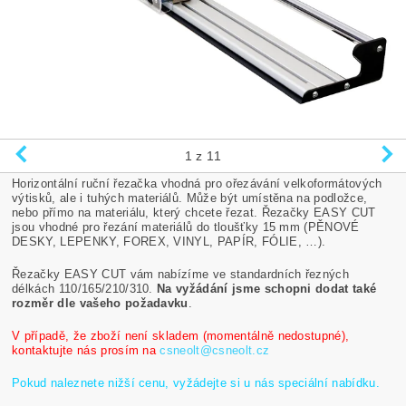
1
z 11
Horizontální ruční řezačka v
hodná pro ořezávání velkoformátových
výtisků, ale i tuhých materiálů. Může být umístěna na podložce,
nebo přímo na materiálu, který chcete řezat. Řezačky EASY CUT
jsou vhodné pro řezání materiálů do tloušťky 15 mm (PĚNOVÉ
DESKY, LEPENKY, FOREX, VINYL, PAPÍR, FÓLIE, …).
Řezačky EASY CUT vám nabízíme ve standardních řezných
délkách 110/165/210/310.
Na vyžádání jsme schopni dodat také
rozměr dle vašeho požadavku
.
V případě, že zboží není skladem (momentálně nedostupné),
kontaktujte nás prosím na
csneolt@csneolt.cz
Pokud naleznete nižší cenu, vyžádejte si u nás speciální nabídku.