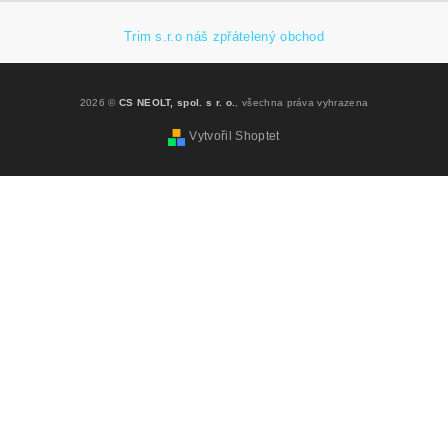
Trim s.r.o náš zpřátelený obchod
2026 ©
CS NEOLT, spol. s r. o.
, všechna práva vyhrazena
Vytvořil Shoptet