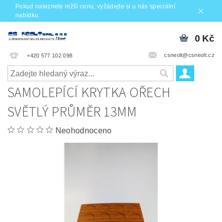
Pokud naleznete nižší cenu, vyžádejte si u nás speciální
nabídku.
0 Kč
csneolt@csneolt.cz
+420 577 102 098
SAMOLEPÍCÍ KRYTKA OŘECH
SVĚTLÝ PRŮMĚR 13MM
Neohodnoceno