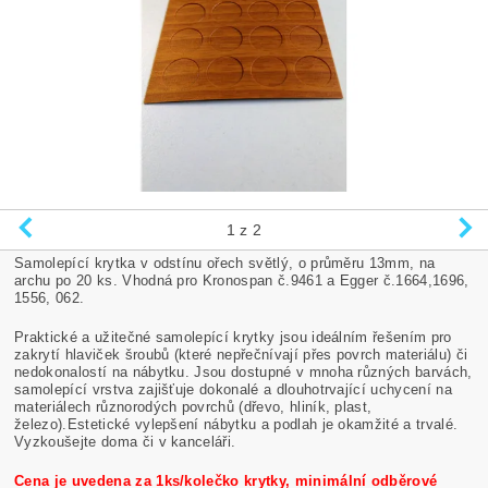
1
z 2
Samolepící krytka v odstínu ořech světlý, o průměru 13mm, na
archu po 20 ks. Vhodná pro Kronospan č.9461 a Egger č.1664,1696,
1556, 062.
Praktické a užitečné samolepící krytky jsou ideálním řešením pro
zakrytí hlaviček šroubů (které nepřečnívají přes povrch materiálu) či
nedokonalostí na nábytku. Jsou dostupné v mnoha různých barvách,
samolepící vrstva zajišťuje dokonalé a dlouhotrvající uchycení na
materiálech různorodých povrchů (dřevo, hliník, plast,
železo).Estetické vylepšení nábytku a podlah je okamžité a trvalé.
Vyzkoušejte doma či v kanceláři.
Cena je uvedena za 1ks/kolečko krytky, minimální odběrové