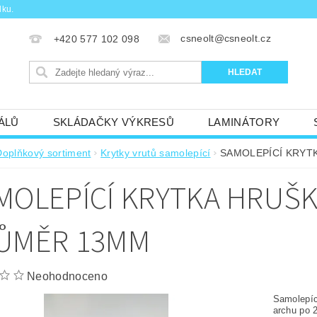
dku.
csneolt@csneolt.cz
+420 577 102 098
ÁLŮ
SKLÁDAČKY VÝKRESŮ
LAMINÁTORY
 PODMÍNKY
KONTAKTY
NAPIŠTE NÁM
POD
Doplňkový sortiment
Krytky vrutů samolepící
SAMOLEPÍCÍ KRYT
MOLEPÍCÍ KRYTKA HRUŠ
ŮMĚR 13MM
Neohodnoceno
Samolepíc
archu po 