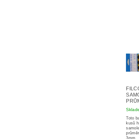
FILC
SAMO
PRŮ
Sklad
Toto b
kusů 
samole
průměr
3mm.