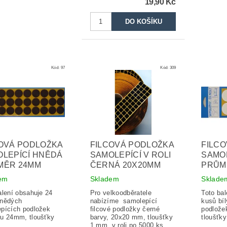
19,90 Kč
Kód:
97
Kód:
309
OVÁ PODLOŽKA
FILCOVÁ PODLOŽKA
FILC
LEPÍCÍ HNĚDÁ
SAMOLEPÍCÍ V ROLI
SAMOL
MĚR 24MM
ČERNÁ 20X20MM
PRŮM
em
Skladem
Sklade
alení obsahuje 24
Pro velkoodběratele
Toto bal
hnědých
nabízíme samolepící
kusů bí
pících podložek
filcové podložky černé
podlože
u 24mm, tloušťky
barvy, 20x20 mm, tloušťky
tloušťk
1 mm, v roli po 5000 ks.