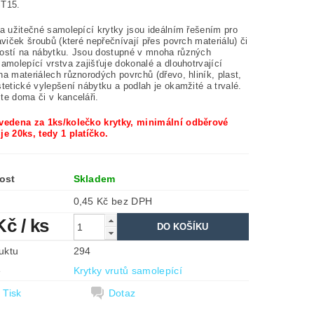
ST15.
 a užitečné samolepící krytky jsou ideálním řešením pro
aviček šroubů (které nepřečnívají přes povrch materiálu) či
ostí na nábytku. Jsou dostupné v mnoha různých
amolepící vrstva zajišťuje dokonalé a dlouhotrvající
a materiálech různorodých povrchů (dřevo, hliník, plast,
tetické vylepšení nábytku a podlah je okamžité a trvalé.
te doma či v kanceláři.
vedena za 1ks/kolečko krytky, minimální odběrové
je 20ks, tedy 1 platíčko.
ost
Skladem
0,45 Kč bez DPH
 Kč
/ ks
uktu
294
e
Krytky vrutů samolepící
Tisk
Dotaz