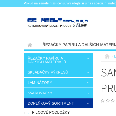
Pokud naleznete nižší cenu, vyžádejte si u nás speciální nabí
ŘEZAČKY PAPÍRU A DALŠÍCH MATERI
DOPLŇKOVÝ SORTIMENT
OBCHODNÍ
ŘEZAČKY PAPÍRU A
DALŠÍCH MATERIÁLŮ
SA
SKLÁDAČKY VÝKRESŮ
LAMINÁTORY
PR
SVAŘOVAČKY
DOPLŇKOVÝ SORTIMENT
FILCOVÉ PODLOŽKY