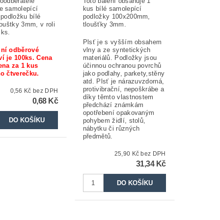
koodběratele
Toto balení obsahuje 1
e samolepící
kus bílé samolepící
 podložku bílé
podložky 100x200mm,
louštky 3mm, v roli
tloušťky 3mm.
 ks.
Plsť je s vyšším obsahem
ní odběrové
vlny a ze syntetických
í je 100ks. Cena
materiálů. Podložky jsou
ena za 1 kus
účinnou ochranou povrchů
ho čtverečku.
jako podlahy, parkety,stěny
atd. Plsť je nárazuvzdorná,
protivibrační, nepoškrábe a
0,56 Kč bez DPH
díky těmto vlastnostem
0,68 Kč
předchází známkám
opotřebení opakovaným
pohybem židlí, stolů,
nábytku či různých
předmětů.
25,90 Kč bez DPH
31,34 Kč