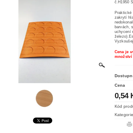
č.H1950 
Praktické
zakrytí hl
nedokonal
barvách, s
uchycení n
železo).Es
Vyzkoušej
Cena je u
množství 
Dostupn
Cena
0,54
Kód prod
Kategori