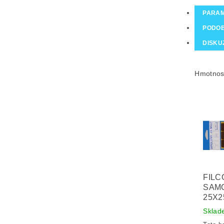
PARA
PODO
DISKU
Hmotnos
FILC
SAMO
25X
Sklad