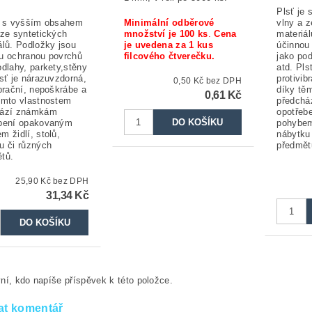
Plsť je
e s vyšším obsahem
Minimální odběrové
vlny a z
 ze syntetických
množství je 100 ks
.
Cena
materiál
álů. Podložky jsou
je uvedena za 1
kus
účinnou
u ochranou povrchů
filcového čtverečku.
jako pod
odlahy, parkety,stěny
atd. Pls
lsť je nárazuvzdorná,
protivib
0,50 Kč bez DPH
ibrační, nepoškrábe a
díky tě
0,61 Kč
ěmto vlastnostem
předch
hází známkám
opotřeb
ebení opakovaným
pohybem 
m židlí, stolů,
nábytku
u či různých
předmět
tů.
25,90 Kč bez DPH
31,34 Kč
ní, kdo napíše příspěvek k této položce.
at komentář