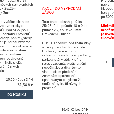
alení obsahuje 24
Pro vel
nědých samolepících
nabízím
žek 25x25mm,
AKCE - DO VYPRODÁNÍ
filcovou
ťky 3mm.
ZÁSOB
barvy, t
po 5000
e s vyšším obsahem
Toto balení obsahuje 9 ks
 ze syntetických
25x25, 9 ks průměr 18 a 9 ks
Minimál
álů. Podložky jsou
průměr 25, tloušťka 3mm.
množstv
u ochranou povrchů
Provedení - hnědá.
je uved
odlahy, parkety,stěny
filcové
lsť je nárazuvzdorná,
Plsť je s vyšším obsahem vlny
ibrační, nepoškrábe a
a ze syntetických materiálů.
ěmto vlastnostem
Podložky jsou účinnou
hází známkám
ochranou povrchů jako podlahy,
ebení opakovaným
parkety,stěny atd. Plsť je
m židlí, stolů,
nárazuvzdorná, protivibrační,
u či různých
nepoškrábe a díky těmto
tů.
vlastnostem předchází
známkám opotřebení
25,90 Kč bez DPH
opakovaným pohybem židlí,
stolů, nábytku či různých
31,34 Kč
předmětů.
16,45 Kč bez DPH