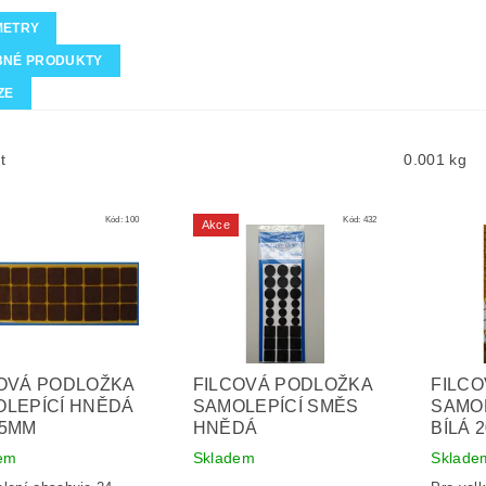
METRY
BNÉ PRODUKTY
ZE
t
0.001 kg
Kód:
100
Kód:
432
Akce
OVÁ PODLOŽKA
FILCOVÁ PODLOŽKA
FILC
LEPÍCÍ HNĚDÁ
SAMOLEPÍCÍ SMĚS
SAMOL
25MM
HNĚDÁ
BÍLÁ 
em
Skladem
Sklade