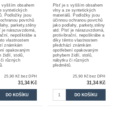
 s vyšším obsahem
Plsť je s vyšším obsahem
e syntetických
vlny a ze syntetických
ů. Podložky jsou
materiálů. Podložky jsou
 ochranou povrchů
účinnou ochranou povrchů
lahy, parkety,stěny
jako podlahy, parkety,stěny
ť je nárazuvzdorná,
atd. Plsť je nárazuvzdorná,
rační, nepoškrábe a
protivibrační, nepoškrábe a
mto vlastnostem
díky těmto vlastnostem
ází známkám
předchází známkám
ení opakovaným
opotřebení opakovaným
židlí, stolů,
pohybem židlí, stolů,
 či různých
nábytku či různých
ů.
předmětů.
25,90 Kč bez DPH
25,90 Kč bez DPH
31,34 Kč
31,34 Kč