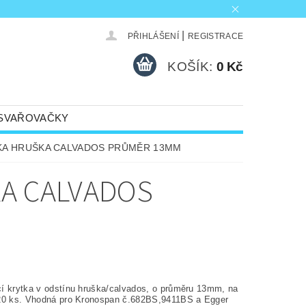
|
PŘIHLÁŠENÍ
REGISTRACE
KOŠÍK:
0 Kč
SVAŘOVAČKY
MÍNKY OCHRANY OSOBNÍCH ÚDAJŮ
KA HRUŠKA CALVADOS PRŮMĚR 13MM
KA CALVADOS
í krytka v odstínu hruška/calvados, o průměru 13mm, na
20 ks. Vhodná pro Kronospan č.682BS,9411BS a Egger