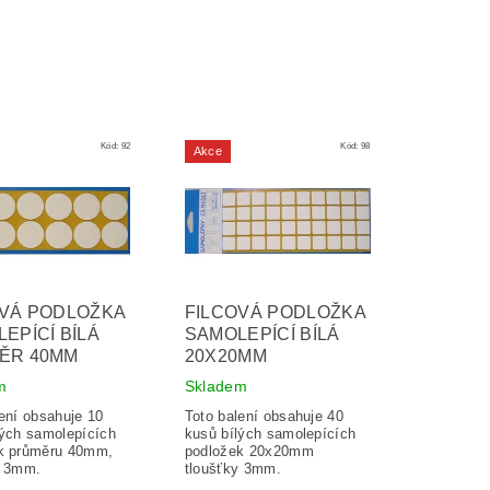
Kód:
92
Kód:
98
Akce
OVÁ PODLOŽKA
FILCOVÁ PODLOŽKA
EPÍCÍ BÍLÁ
SAMOLEPÍCÍ BÍLÁ
ĚR 40MM
20X20MM
m
Skladem
ení obsahuje 10
Toto balení obsahuje 40
lých samolepících
kusů bílých samolepících
k průměru 40mm,
podložek 20x20mm
y 3mm.
tloušťky 3mm.