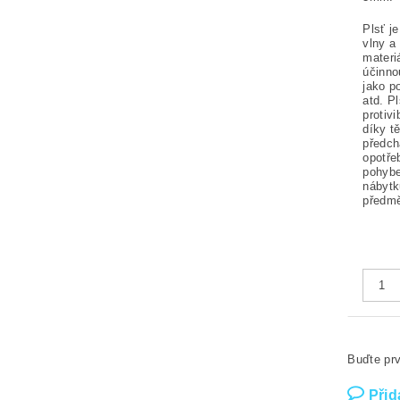
Plsť j
vlny a
materi
účinno
jako p
atd. P
protiv
díky t
předc
opotř
pohybe
nábytk
předmě
Buďte prv
Přid