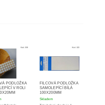
Kód:
306
Kód:
103
OVÁ PODLOŽKA
FILCOVÁ PODLOŽKA
EPÍCÍ V ROLI
SAMOLEPÍCÍ BÍLÁ
20X20MM
100X200MM
m
Skladem