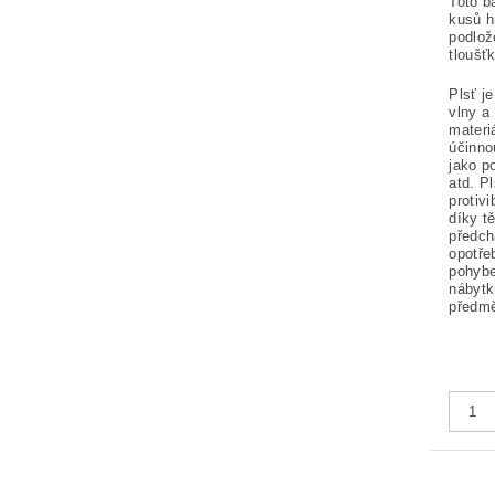
Toto b
kusů h
podlo
tlouš
Plsť j
vlny a
materi
účinno
jako p
atd. P
protiv
díky t
předc
opotř
pohybe
nábytk
předmě