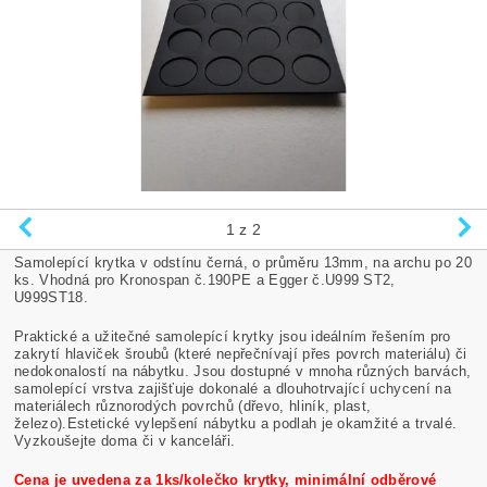
1
z 2
Samolepící krytka v odstínu černá, o průměru 13mm, na archu po 20
ks. Vhodná pro Kronospan č.190PE a Egger č.U999 ST2,
U999ST18.
Praktické a užitečné samolepící krytky jsou ideálním řešením pro
zakrytí hlaviček šroubů (které nepřečnívají přes povrch materiálu) či
nedokonalostí na nábytku. Jsou dostupné v mnoha různých barvách,
samolepící vrstva zajišťuje dokonalé a dlouhotrvající uchycení na
materiálech různorodých povrchů (dřevo, hliník, plast,
železo).Estetické vylepšení nábytku a podlah je okamžité a trvalé.
Vyzkoušejte doma či v kanceláři.
Cena je uvedena za 1ks/kolečko krytky, minimální odběrové