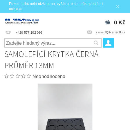
Pokud naleznete nižší cenu, vyžádejte si u nás speciální
nabídku.
0 Kč
csneolt@csneolt.cz
+420 577 102 098
SAMOLEPÍCÍ KRYTKA ČERNÁ
PRŮMĚR 13MM
Neohodnoceno