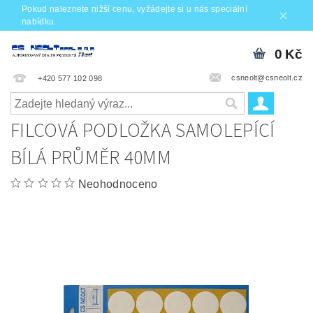
Pokud naleznete nižší cenu, vyžádejte si u nás speciální
nabídku.
0 Kč
csneolt@csneolt.cz
+420 577 102 098
FILCOVÁ PODLOŽKA SAMOLEPÍCÍ
BÍLÁ PRŮMĚR 40MM
Neohodnoceno