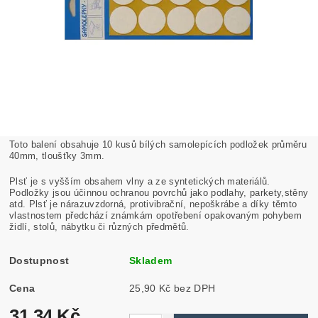
Toto balení obsahuje 10 kusů bílých samolepících podložek průměru
40mm, tloušťky 3mm.
Plsť je s vyšším obsahem vlny a ze syntetických materiálů.
Podložky jsou účinnou ochranou povrchů jako podlahy, parkety,stěny
atd. Plsť je nárazuvzdorná, protivibrační, nepoškrábe a díky těmto
vlastnostem předchází známkám opotřebení opakovaným pohybem
židlí, stolů, nábytku či různých předmětů.
Dostupnost
Skladem
Cena
25,90 Kč bez DPH
31,34 Kč